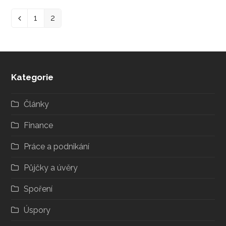
1
2
Předchozí
Stránka
Stránka
Kategorie
Články
Finance
Práce a podnikání
Půjčky a úvěry
Spoření
Úspory