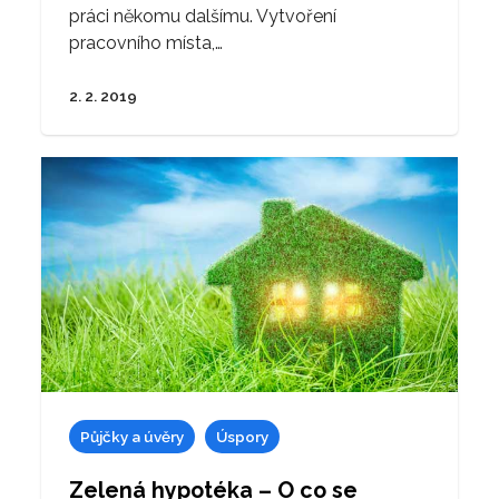
práci někomu dalšímu. Vytvoření
pracovního místa,…
2. 2. 2019
Půjčky a úvěry
Úspory
Zelená hypotéka – O co se