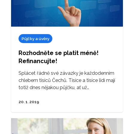
Půjčky a úvěry
Rozhodněte se platit méně!
Refinancujte!
Splácet řádně své závazky je každodenním
chlebem tisíců Čechů. Tisíce a tisíce lidí mají
totiž dnes nějakou půjčku, ať už…
20. 1. 2019